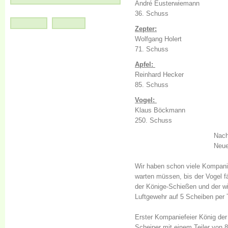
André Eusterwiemann
36. Schuss
Zepter:
Wolfgang Holert
71. Schuss
Apfel:
Reinhard Hecker
85. Schuss
Vogel:
Klaus Böckmann
250. Schuss
Nach
Neue
Wir haben schon viele Kompani
warten müssen, bis der Vogel fä
der Könige-Schießen und der w
Luftgewehr auf 5 Scheiben per T
Erster Kompaniefeier König de
Scheiper mit einem Teiler von 8