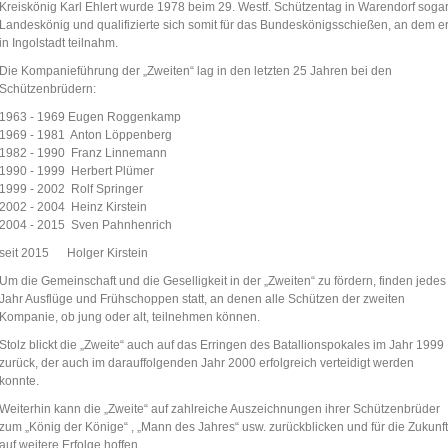
Kreiskönig Karl Ehlert wurde 1978 beim 29. Westf. Schützentag in Warendorf soga
Landeskönig und qualifizierte sich somit für das Bundeskönigsschießen, an dem e
in Ingolstadt teilnahm.
Die Kompanieführung der „Zweiten“ lag in den letzten 25 Jahren bei den
Schützenbrüdern:
1963 - 1969 Eugen Roggenkamp
1969 - 1981 Anton Löppenberg
1982 - 1990 Franz Linnemann
1990 - 1999 Herbert Plümer
1999 - 2002 Rolf Springer
2002 - 2004 Heinz Kirstein
2004 - 2015 Sven Pahnhenrich
seit 2015 Holger Kirstein
Um die Gemeinschaft und die Geselligkeit in der „Zweiten“ zu fördern, finden jedes
Jahr Ausflüge und Frühschoppen statt, an denen alle Schützen der zweiten
Kompanie, ob jung oder alt, teilnehmen können.
Stolz blickt die „Zweite“ auch auf das Erringen des Batallionspokales im Jahr 1999
zurück, der auch im darauffolgenden Jahr 2000 erfolgreich verteidigt werden
konnte.
Weiterhin kann die „Zweite“ auf zahlreiche Auszeichnungen ihrer Schützenbrüder
zum „König der Könige“ , „Mann des Jahres“ usw. zurückblicken und für die Zukunft
auf weitere Erfolge hoffen.