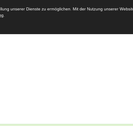
st
Throngemeinschaften
Bataillon
Schießsport
Jugen
ung unserer Dienste zu ermöglichen. Mit der Nutzung unserer Website 
ng
.