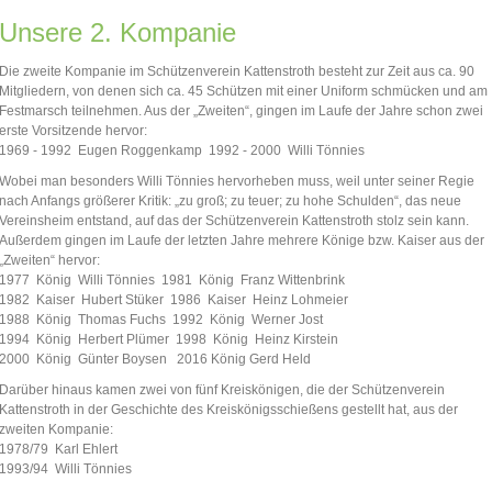
Unsere 2. Kompanie
Die zweite Kompanie im Schützenverein Kattenstroth besteht zur Zeit aus ca. 90
Mitgliedern, von denen sich ca. 45 Schützen mit einer Uniform schmücken und am
Festmarsch teilnehmen. Aus der „Zweiten“, gingen im Laufe der Jahre schon zwei
erste Vorsitzende hervor:
1969 - 1992 Eugen Roggenkamp 1992 - 2000 Willi Tönnies
Wobei man besonders Willi Tönnies hervorheben muss, weil unter seiner Regie
nach Anfangs größerer Kritik: „zu groß; zu teuer; zu hohe Schulden“, das neue
Vereinsheim entstand, auf das der Schützenverein Kattenstroth stolz sein kann.
Außerdem gingen im Laufe der letzten Jahre mehrere Könige bzw. Kaiser aus der
„Zweiten“ hervor:
1977 König Willi Tönnies 1981 König Franz Wittenbrink
1982 Kaiser Hubert Stüker 1986 Kaiser Heinz Lohmeier
1988 König Thomas Fuchs 1992 König Werner Jost
1994 König Herbert Plümer 1998 König Heinz Kirstein
2000 König Günter Boysen 2016 König Gerd Held
Darüber hinaus kamen zwei von fünf Kreiskönigen, die der Schützenverein
Kattenstroth in der Geschichte des Kreiskönigsschießens gestellt hat, aus der
zweiten Kompanie:
1978/79 Karl Ehlert
1993/94 Willi Tönnies