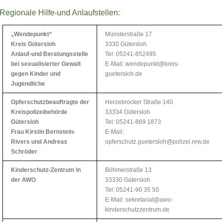
Regionale Hilfe-und Anlaufstellen:
„Wendepunkt“
Münsterstraße 17
Kreis Gütersloh
3330 Gütersloh
Anlauf-und Beratungsstelle
Tel: 05241-852495
bei sexualisierter Gewalt
E-Mail: wendepunkt@kreis-
gegen Kinder und
guetersloh.de
Jugendliche
Opferschutzbeauftragte der
Herzebrocker Straße 140
Kreispolizeibehörde
33334 Gütersloh
Gütersloh
Tel: 05241-869 1873
Frau Kirstin Bernstein-
E-Mail:
Rivers und Andreas
opferschutz.guetersloh@polizei.nrw.de
Schröder
Kinderschutz-Zentrum in
Böhmerstraße 13
der AWO
33330 Gütersloh
Tel: 05241-90 35 50
E-Mail: sekretariat@awo-
kinderschutzzentrum.de