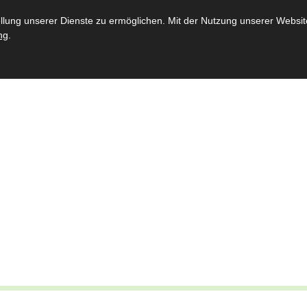
st
Throngemeinschaften
Bataillon
Schießsport
Jugen
ung unserer Dienste zu ermöglichen. Mit der Nutzung unserer Website 
ng
.