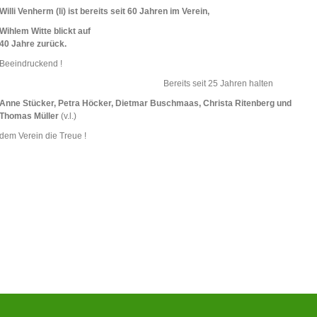
Willi Venherm (li) ist bereits seit 60 Jahren im Verein,
Wihlem Witte blickt auf
40 Jahre zurück.
Beeindruckend !
Bereits seit 25 Jahren halten
Anne Stücker, Petra Höcker, Dietmar Buschmaas, Christa Ritenberg und
Thomas Müller
(v.l.)
dem Verein die Treue !