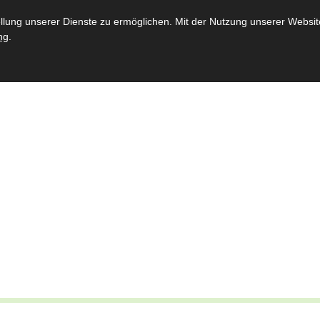
st
Throngemeinschaften
Bataillon
Schießsport
Jugen
ung unserer Dienste zu ermöglichen. Mit der Nutzung unserer Website 
ng
.