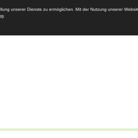
st
Throngemeinschaften
Bataillon
Schießsport
Jugen
ung unserer Dienste zu ermöglichen. Mit der Nutzung unserer Website 
ng
.