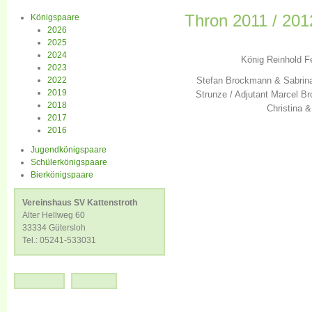
Thron 2011 / 201
Königspaare
2026
2025
2024
König Reinhold F
2023
2022
Stefan Brockmann & Sabrina
2019
Strunze / Adjutant Marcel B
2018
Christina 
2017
2016
Jugendkönigspaare
Schülerkönigspaare
Bierkönigspaare
Vereinshaus SV Kattenstroth
Alter Hellweg 60
33334 Gütersloh
Tel.: 05241-533031