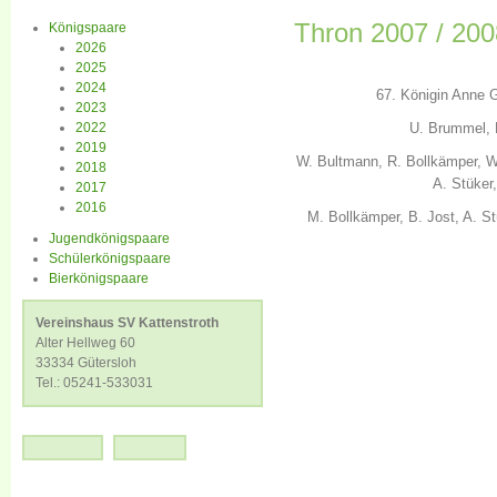
Thron 2007 / 200
Königspaare
2026
2025
2024
67. Königin Anne 
2023
2022
U. Brummel, 
2019
W. Bultmann, R. Bollkämper, W.
2018
A. Stüker,
2017
2016
M. Bollkämper, B. Jost, A. St
Jugendkönigspaare
Schülerkönigspaare
Bierkönigspaare
Vereinshaus SV Kattenstroth
Alter Hellweg 60
33334 Gütersloh
Tel.: 05241-533031